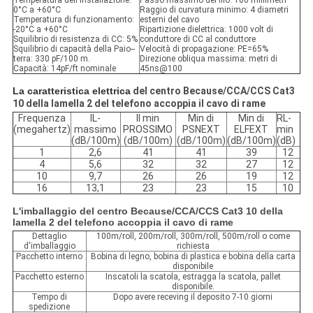
Temperatura dell'installazione:
Passo massimo del filo: 100 millimetri
0°C a +60°C
Raggio di curvatura minimo: 4 diametri
Temperatura di funzionamento:
esterni del cavo
-20°C a +60°C
Ripartizione dielettrica: 1000 volt di
Squilibrio di resistenza di CC: 5%
conduttore di CC al conduttore
Squilibrio di capacità della Paio--
Velocità di propagazione: PE=65%
terra: 330 pF/100 m.
Direzione obliqua massima: metri di
Capacità: 14pF/ft nominale
45ns@100
La caratteristica elettrica
del centro Because/CCA/CCS Cat3
10 della lamella 2 del telefono accoppia il cavo di rame
Frequenza
IL-
Il min
Min di
Min di
RL-
(megahertz)
massimo
PROSSIMO
PSNEXT
ELFEXT
min
(dB/100m)
(dB/100m)
(dB/100m)
(dB/100m)
(dB)
1
2,6
41
41
39
12
4
5,6
32
32
27
12
10
9,7
26
26
19
12
16
13,1
23
23
15
10
L'imballaggio del centro Because/CCA/CCS Cat3 10 della
lamella 2 del telefono accoppia il cavo di rame
Dettaglio
100m/roll, 200m/roll, 300m/roll, 500m/roll o come
d'imballaggio
richiesta
Pacchetto interno
Bobina di legno, bobina di plastica e bobina della carta
disponibile
Pacchetto esterno
Inscatoli la scatola, estragga la scatola, pallet
disponibile.
Tempo di
Dopo avere receving il deposito 7-10 giorni
spedizione