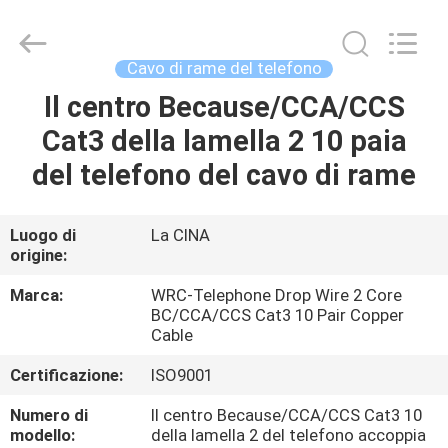
2025
Wuhan
Weiruo
Communication
Tech.
Cavo di rame del telefono
Co.,Ltd.
All
Il centro Because/CCA/CCS
CASA
Rights
Reserved.
Cat3 della lamella 2 10 paia
PRODOTTI
del telefono del cavo di rame
CIRCA
Luogo di
La CINA
origine:
NOI
Marca:
WRC-Telephone Drop Wire 2 Core
BC/CCA/CCS Cat3 10 Pair Copper
GIRO
Cable
DELLA
Certificazione:
ISO9001
FABBRICA
Numero di
Il centro Because/CCA/CCS Cat3 10
modello:
della lamella 2 del telefono accoppia