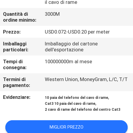
il cavo di rame
CONTROLLO
DI
Quantità di
3000M
ordine minimo:
QUALITÀ
Prezzo:
USD0.072-USD0.20 per meter
CONTATTICI
Imballaggi
Imballaggio del cartone
particolari:
dell'esportazione
NOTIZIE
Tempi di
100000000m al mese
consegna:
Termini di
Western Union, MoneyGram, L/C, T/T
CASI
pagamento:
Evidenziare:
,
10 paia del telefono del cavo di rame
MAPPA
,
Cat3 10 paia del cavo di rame
DEL
2 cavo di rame del telefono del centro Cat3
SITO
MIGLIOR PREZZO