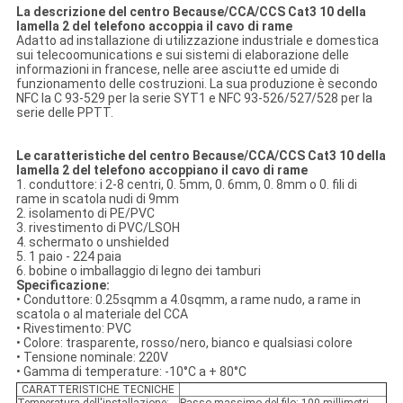
La descrizione del centro Because/CCA/CCS Cat3 10 della
lamella 2 del telefono accoppia il cavo di rame
Adatto ad installazione di utilizzazione industriale e domestica
sui telecoomunications e sui sistemi di elaborazione delle
informazioni in francese, nelle aree asciutte ed umide di
funzionamento delle costruzioni. La sua produzione è secondo
NFC la C 93-529 per la serie SYT1 e NFC 93-526/527/528 per la
serie delle PPTT.
Le caratteristiche del centro Because/CCA/CCS Cat3 10 della
lamella 2 del telefono accoppiano il cavo di rame
1. conduttore: i 2-8 centri, 0. 5mm, 0. 6mm, 0. 8mm o 0. fili di
rame in scatola nudi di 9mm
2. isolamento di PE/PVC
3. rivestimento di PVC/LSOH
4. schermato o unshielded
5. 1 paio - 224 paia
6. bobine o imballaggio di legno dei tamburi
Specificazione:
• Conduttore: 0.25sqmm a 4.0sqmm, a rame nudo, a rame in
scatola o al materiale del CCA
• Rivestimento: PVC
• Colore: trasparente, rosso/nero, bianco e qualsiasi colore
• Tensione nominale: 220V
• Gamma di temperature: -10°C a + 80°C
CARATTERISTICHE TECNICHE