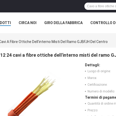
DOTTI
CIRCA NOI
GIRO DELLA FABBRICA
CONTROLLO DI
Cavi A Fibre Ottiche Dell'interno Misti Del Ramo GJBFJH Del Centro
12 24 cavi a fibre ottiche dell'interno misti del ramo 
Dettagli:
Luogo di origine:
Marca:
Certificazione:
Numero di modello:
Termini di pagame
Quantità di ordine 
Prezzo: