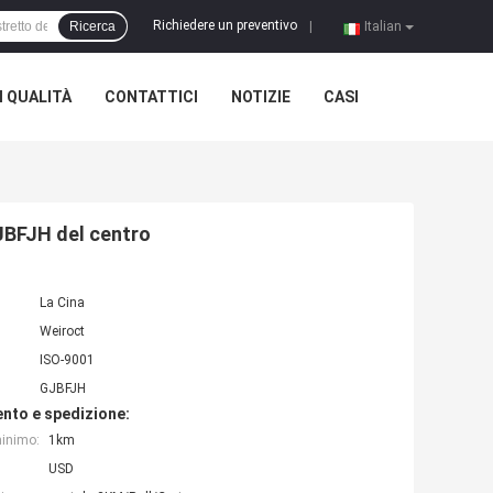
Richiedere un preventivo
Ricerca
|
Italian
 QUALITÀ
CONTATTICI
NOTIZIE
CASI
GJBFJH del centro
La Cina
Weiroct
ISO-9001
GJBFJH
nto e spedizione:
minimo:
1km
USD