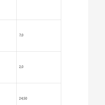
7,0
2,0
24,50