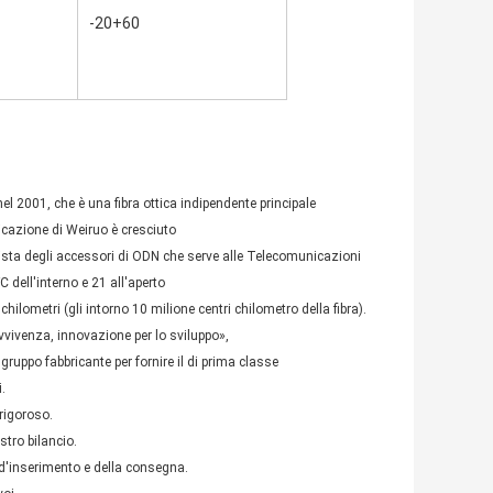
-20+60
l 2001, che è una fibra ottica indipendente principale
icazione di Weiruo è cresciuto
ionista degli accessori di ODN che serve alle Telecomunicazioni
C dell'interno e 21 all'aperto
ilometri (gli intorno 10 milione centri chilometro della fibra).
avvivenza, innovazione per lo sviluppo»,
gruppo fabbricante per fornire il di prima classe
.
rigoroso.
stro bilancio.
d'inserimento e della consegna.