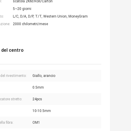
i:
scatola 2KM/Roll/Carton
5~20 giorni
to:
L/C, D/A, D/P, T/T, Western Union, MoneyGram
azione:
2000 chilometri/mese
H del centro
 del rivestimento:
Giallo, arancio
0.5mm
catore stretto:
24pcs
10-10.5mm
lla fibra:
OM1