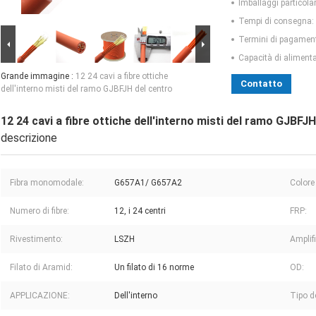
Imballaggi particolar
Tempi di consegna:
Termini di pagamen
Capacità di aliment
Grande immagine :
12 24 cavi a fibre ottiche
Contatto
dell'interno misti del ramo GJBFJH del centro
12 24 cavi a fibre ottiche dell'interno misti del ramo GJBFJ
descrizione
Fibra monomodale:
G657A1/ G657A2
Colore
Numero di fibre:
12, i 24 centri
FRP:
Rivestimento:
LSZH
Amplifi
Filato di Aramid:
Un filato di 16 norme
OD:
APPLICAZIONE:
Dell'interno
Tipo de