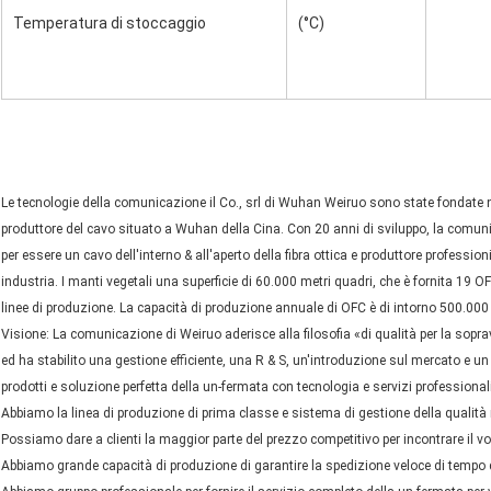
Temperatura di stoccaggio
(°C)
Le tecnologie della comunicazione il Co., srl di Wuhan Weiruo sono state fondate ne
produttore del cavo situato a Wuhan della Cina. Con 20 anni di sviluppo, la comun
per essere un cavo dell'interno & all'aperto della fibra ottica e produttore profess
industria. I manti vegetali una superficie di 60.000 metri quadri, che è fornita 19 OF
linee di produzione. La capacità di produzione annuale di OFC è di intorno 500.000 ch
Visione: La comunicazione di Weiruo aderisce alla filosofia «di qualità per la sopr
ed ha stabilito una gestione efficiente, una R & S, un'introduzione sul mercato e un 
prodotti e soluzione perfetta della un-fermata con tecnologia e servizi professionali
Abbiamo la linea di produzione di prima classe e sistema di gestione della qualità 
Possiamo dare a clienti la maggior parte del prezzo competitivo per incontrare il vo
Abbiamo grande capacità di produzione di garantire la spedizione veloce di tempo 