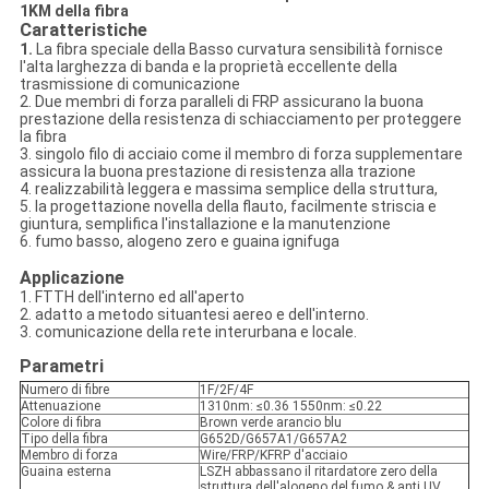
1KM della fibra
Caratteristiche
1.
La fibra speciale della Basso curvatura sensibilità fornisce
l'alta larghezza di banda e la proprietà eccellente della
trasmissione di comunicazione
2. Due membri di forza paralleli di FRP assicurano la buona
prestazione della resistenza di schiacciamento per proteggere
la fibra
3. singolo filo di acciaio come il membro di forza supplementare
assicura la buona prestazione di resistenza alla trazione
4. realizzabilità leggera e massima semplice della struttura,
5. la progettazione novella della flauto, facilmente striscia e
giuntura, semplifica l'installazione e la manutenzione
6. fumo basso, alogeno zero e guaina ignifuga
Applicazione
1. FTTH dell'interno ed all'aperto
2. adatto a metodo situantesi aereo e dell'interno.
3. comunicazione della rete interurbana e locale.
Parametri
Numero di fibre
1F/2F/4F
Attenuazione
1310nm: ≤0.36 1550nm: ≤0.22
Colore di fibra
Brown verde arancio blu
Tipo della fibra
G652D/G657A1/G657A2
Membro di forza
Wire/FRP/KFRP d'acciaio
Guaina esterna
LSZH abbassano il ritardatore zero della
struttura dell'alogeno del fumo & anti UV