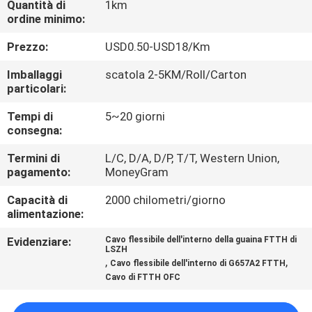
Quantità di
1km
CONTROLLO
ordine minimo:
DI
Prezzo:
USD0.50-USD18/Km
QUALITÀ
Imballaggi
scatola 2-5KM/Roll/Carton
particolari:
CONTATTICI
Tempi di
5~20 giorni
consegna:
NOTIZIE
Termini di
L/C, D/A, D/P, T/T, Western Union,
pagamento:
MoneyGram
CASI
Capacità di
2000 chilometri/giorno
alimentazione:
MAPPA
Evidenziare:
Cavo flessibile dell'interno della guaina FTTH di
LSZH
DEL
,
,
Cavo flessibile dell'interno di G657A2 FTTH
SITO
Cavo di FTTH OFC