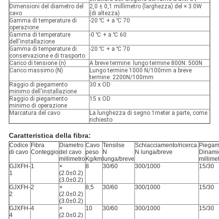
Dimensioni del diametro del
2,0 ± 0,1 millimetro (larghezza) del × 3.0W
cavo
(di altezza)
Gamma di temperature di
-20 ℃ + a ℃ 70
operazione
Gamma di temperature
-0 ℃ + a ℃ 60
dell'installazione
Gamma di temperature di
-20 ℃ + a ℃ 70
conservazione e di trasporto
Carico di tensione (n)
A breve termine: lungo termine 800N: 500N
Carico massimo (N)
Lungo termine 1000 N/100mm a breve
termine: 2200N/100mm
Raggio di piegamento
30 x OD
minimo dell'installazione
Raggio di piegamento
15 x OD
minimo di operazione
Marcatura del cavo
La lunghezza di segno 1meter a parte, come
richiesto
Caratteristica della fibra:
Codice
Fibra
Diametro
Cavo
Tensilse
Schiacciamento/ricerca.
Piegam
di cavo
Conteggio
del cavo
peso
N
N lunga/breve
Dinamic
millimetro
Kg/km
lunga/breve
millime
GJXFH-
1
×
8
30/60
300/1000
15/30
1
(2.0±0.2)
(3.0±0.2)
GJXFH-
2
×
8,5
30/60
300/1000
15/30
2
(2.0±0.2)
(3.0±0.2)
GJXFH-
4
×
10
30/60
300/1000
15/30
4
(2.0±0.2)