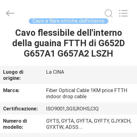
2025
Wuhan
Weiruo
Communication
Tech.
Cavo a fibre ottiche dell'interno
Co.,Ltd.
All
Cavo flessibile dell'interno
CASA
Rights
Reserved.
della guaina FTTH di G652D
PRODOTTI
G657A1 G657A2 LSZH
CIRCA
Luogo di
La CINA
origine:
NOI
Marca:
Fiber Optical Cable 1KM price FTTH
indoor drop cable
GIRO
Certificazione:
ISO9001,SGS,ROHS,CIQ
DELLA
FABBRICA
Numero di
GYTS, GYTA, GYFTA, GYFTY, GJYXCH,
modello:
GYXTW, ADSS….