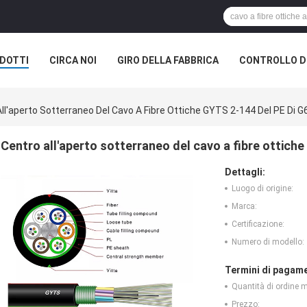
DOTTI
CIRCA NOI
GIRO DELLA FABBRICA
CONTROLLO DI
ll'aperto Sotterraneo Del Cavo A Fibre Ottiche GYTS 2-144 Del PE Di G6
Centro all'aperto sotterraneo del cavo a fibre ottiche
Dettagli:
Luogo di origine:
Marca:
Certificazione:
Numero di modello:
Termini di pagame
Quantità di ordine 
Prezzo: