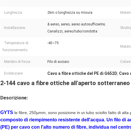
Lunghezza:
2km o lunghezza su misura
Materi
& aereo, aereo, aereo autosufficiente;
Installazione:
Struttu
Canalizzi, aereo/tubo/condotta
Temperatura di
-40~75
Materi
funzionamento:
Membro di forza:
Filo di acciaio
Colore 
Cavo a fibre ottiche del PE di G652D
Cavo 
Evidenziare:
,
2-144 cavo a fibre ottiche all'aperto sotterrane
Descrizione:
GYTS
le fibre, 250μmm, sono posizione in
tubo sciolto fatto di alt
un
composto di riempimento resistente dell'acqua. Un filo di a
(PE) per cavo con l'alto numero di fibre, individua nel cent