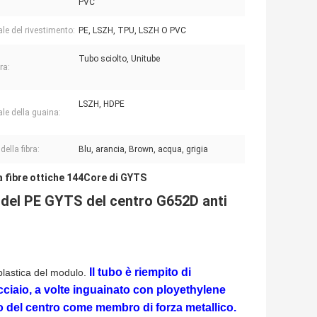
PVC
ale del rivestimento:
PE, LSZH, TPU, LSZH O PVC
Tubo sciolto, Unitube
ra:
LSZH, HDPE
ale della guaina:
della fibra:
Blu, arancia, Brown, acqua, grigia
a fibre ottiche 144Core di GYTS
o del PE GYTS del centro G652D anti
Il tubo è riempito di
a plastica del modulo.
cciaio, a volte inguainato con ployethylene
ro del centro come membro di forza metallico.