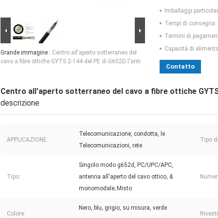
Imballaggi particolar
Tempi di consegna:
Termini di pagamen
Capacità di aliment
Grande immagine :
Centro all'aperto sotterraneo del
cavo a fibre ottiche GYTS 2-144 del PE di G652D l'anti
Contatto
Centro all'aperto sotterraneo del cavo a fibre ottiche GYTS
descrizione
Telecomunicazione, condotta, le
APPLICAZIONE:
Tipo de
Telecomunicazioni, rete
Singolo modo g652d, PC/UPC/APC,
Tipo:
antenna all'aperto del cavo ottico, &
Numero 
monomodale; Misto
Nero, blu, grigio, su misura, verde
Colore:
Rivest