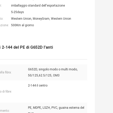
i:
imballaggio standard dell'esportazione
5-25days
to:
Western Union, MoneyGram, Western Union
azione:
500Km al giorno
 2-144 del PE di G652D l'anti
G652D, singolo modo o multi modo,
lla fibra:
50/125,62.5/125, OM3
2-144 il centro
di fibre:
PE, MDPE, LSZH, PVC, guaina esterna del
imento: