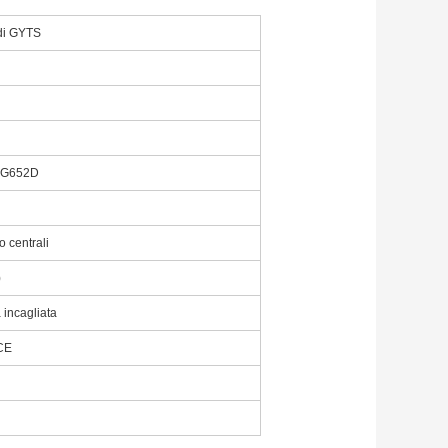
 di GYTS
T G652D
o centrali
)
 incagliata
CE