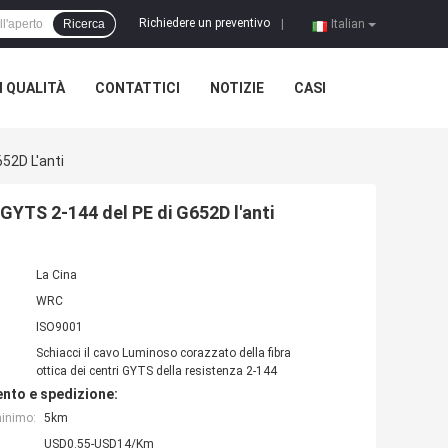
Richiedere un preventivo
Ricerca
|
Italian
 QUALITÀ
CONTATTICI
NOTIZIE
CASI
52D L'anti
 GYTS 2-144 del PE di G652D l'anti
La Cina
WRC
ISO9001
Schiacci il cavo Luminoso corazzato della fibra
ottica dei centri GYTS della resistenza 2-144
nto e spedizione:
minimo:
5km
USD0.55-USD14/Km