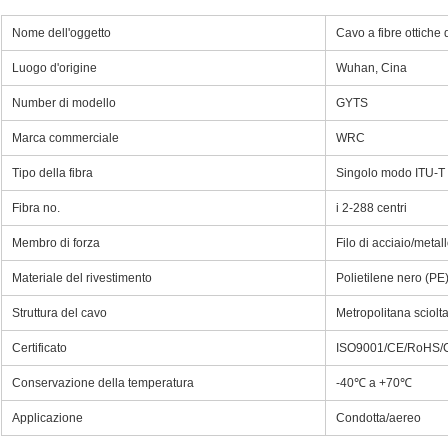
Nome dell'oggetto
Cavo a fibre ottiche
Luogo d'origine
Wuhan, Cina
Number di modello
GYTS
Marca commerciale
WRC
Tipo della fibra
Singolo modo ITU-
Fibra no.
i 2-288 centri
Membro di forza
Filo di acciaio/metall
Materiale del rivestimento
Polietilene nero (PE
Struttura del cavo
Metropolitana sciolta
Certificato
ISO9001/CE/RoHS/
Conservazione della temperatura
-40℃ a +70℃
Applicazione
Condotta/aereo